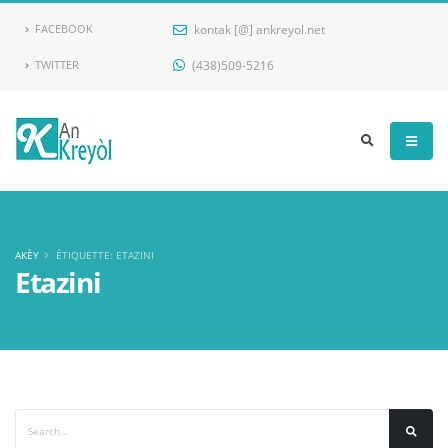
kontak [@] ankreyol.net
FACEBOOK
(438)509-5216
TWITTER
Ankreyol
AKÈY
ÉTIQUETTE: ETAZINI
Etazini