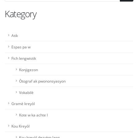
Kategory
Atik
Espas pa w
Fich lengwistik
Konjigezon
Òtograf ak pwononsyasyon
Vokabilè
Gramè kreyòl
Kote w ka achte l
Kou Kreyòl
Kou kreyòl dezyèm lang