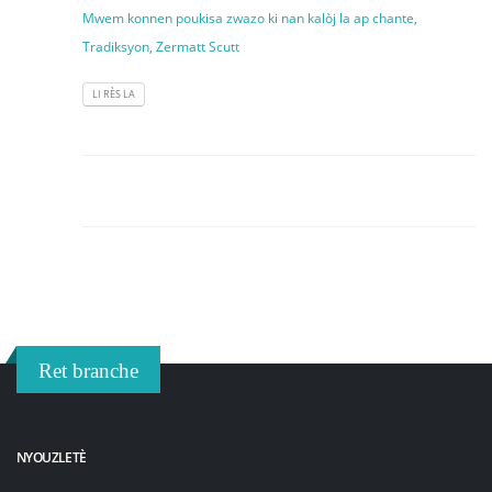
Mwem konnen poukisa zwazo ki nan kalòj la ap chante
,
Tradiksyon
,
Zermatt Scutt
LI RÈS LA
Ret branche
NYOUZLETÈ