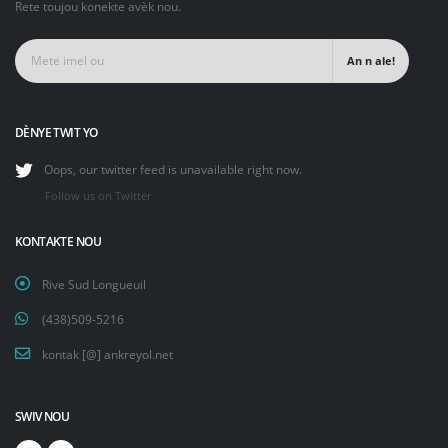
Rete toujou konekte avèk nou.
An n ale!
DÈNYE TWIT YO
Oops, our twitter feed is unavailable right now.
Follow us on Twitter
KONTAKTE NOU
Rive Sud Longueuil
(438)509-5216
kontak [@] ankreyol.net
SWIV NOU