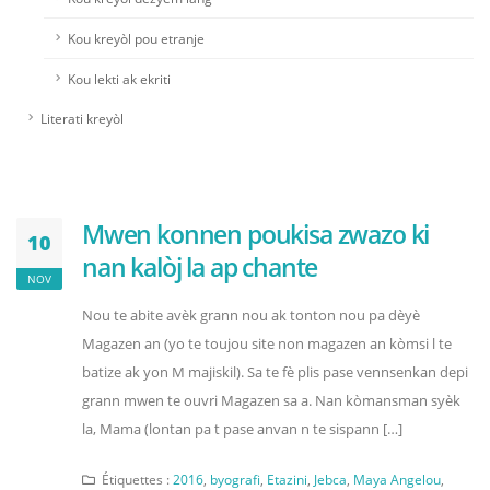
Kou kreyòl pou etranje
Kou lekti ak ekriti
Literati kreyòl
Mwen konnen poukisa zwazo ki
10
nan kalòj la ap chante
NOV
Nou te abite avèk grann nou ak tonton nou pa dèyè
Magazen an (yo te toujou site non magazen an kòmsi l te
batize ak yon M majiskil). Sa te fè plis pase vennsenkan depi
grann mwen te ouvri Magazen sa a. Nan kòmansman syèk
la, Mama (lontan pa t pase anvan n te sispann […]
Étiquettes :
2016
,
byografi
,
Etazini
,
Jebca
,
Maya Angelou
,