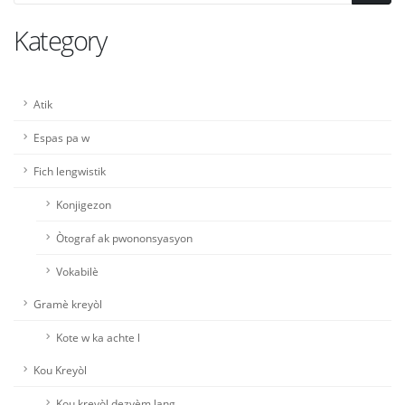
Kategory
Atik
Espas pa w
Fich lengwistik
Konjigezon
Òtograf ak pwononsyasyon
Vokabilè
Gramè kreyòl
Kote w ka achte l
Kou Kreyòl
Kou kreyòl dezyèm lang