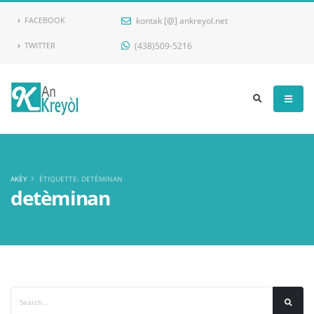
kontak [@] ankreyol.net
FACEBOOK
(438)509-5216
TWITTER
Ankreyol
AKÈY
ÉTIQUETTE: DETÈMINAN
detèminan