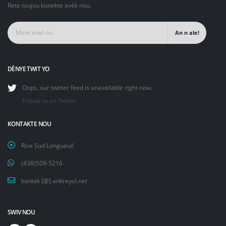
Rete toujou konekte avèk nou.
An n ale!
DÈNYE TWIT YO
Oops, our twitter feed is unavailable right now.
Follow us on Twitter
KONTAKTE NOU
Rive Sud Longueuil
(438)509-5216
kontak [@] ankreyol.net
SWIV NOU