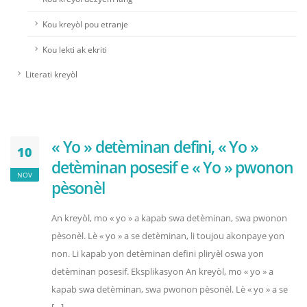
Kou kreyòl pou etranje
Kou lekti ak ekriti
Literati kreyòl
« Yo » detèminan defini, « Yo »
10
detèminan posesif e « Yo » pwonon
NOV
pèsonèl
An kreyòl, mo « yo » a kapab swa detèminan, swa pwonon
pèsonèl. Lè « yo » a se detèminan, li toujou akonpaye yon
non. Li kapab yon detèminan defini pliryèl oswa yon
detèminan posesif. Eksplikasyon An kreyòl, mo « yo » a
kapab swa detèminan, swa pwonon pèsonèl. Lè « yo » a se