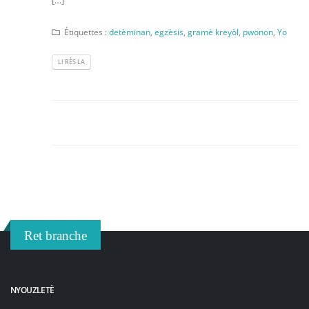
[…]
Étiquettes :
detèminan
,
egzèsis
,
gramè kreyòl
,
pwonon
,
Yo
LI RÈS LA
Ret branche
NYOUZLETÈ